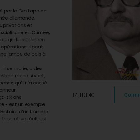
êté par la Gestapo en
rmée allemande.
, privations et
isciplinaire en Crimée,
ade qui lui sectionne
opérations, il peut
une jambe de bois à
 il se marie, a des
evient maire. Avant,
pense qu’il n’a cessé
honneur,
14,00 €
Comman
t-six ans.
ire » est un exemple
. Histoire d’un homme
tous et un récit qui