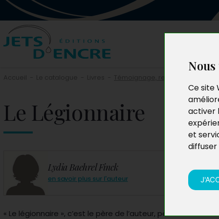
Nous 
Accueil
-
Le catalogue
-
Livres
-
Témoignage, reportage
Ce site 
améliore
Le Légionnaire
activer 
expérie
et servi
diffuser
Lydia Baehrel Finck
en savoir plus sur l'auteur
J'AC
« Le légionnaire », c’est le père de l’auteur, père aimant et 