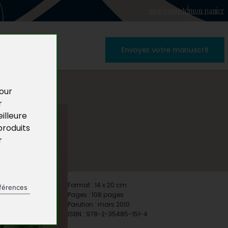
mon compte
mon panier
Envoyez votre manuscrit
pour
r
illeure
produits
r
Format : 14 x 20 cm
férences
Pages : 108 pages
Parution : mars 2010
ISBN : 978-2-35485-151-4