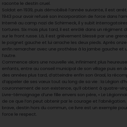
raconte le destin cruel.
Soldat en 1939, puis démobilisé l’année suivante, il est arr
1943 pour avoir refusé son incorporation de force dans l’a
Interné au camp nazi de Schirmeck, il y subit interrogatoires
tortures. Six mois plus tard, il est enrôlé dans un régiment d
sur le front russe. Là, il est grièvement blessé par une gren
le poignet gauche et lui arrache les deux pieds. Après onze 
enfin remarcher avec une prothèse à la jambe gauche et 
l’autre.
Commence alors une nouvelle vie, infiniment plus heureuse :
enfants, entre au conseil municipal de son village puis en d
des années plus tard, d’atteindre enfin son Graal, la récom
d’appeler de ses vœux tout au long de sa vie : la Légion d’
couronnement de son existence, qu’il obtient à quatre-ving
Livre-témoignage d’une fille envers son père, « Le Légionna
de ce que l’on peut obtenir par le courage et l’abnégation
brave, destin hors du commun, ce livre est un exemple pour 
force le respect.