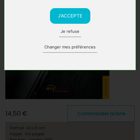
J'ACCEPTE
Je refuse
Changer mes préférences
14,50 €
Commander le livre
Format : 14 x 21 cm
Pages : 104 pages
Parution : octobre 2019