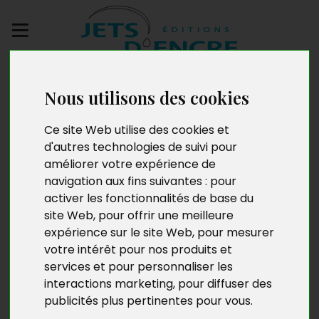
Envoyez votre
manuscrit
Nous utilisons des cookies
Ce site Web utilise des cookies et
Patrick Guédon
d'autres technologies de suivi pour
améliorer votre expérience de
navigation aux fins suivantes :
pour
activer les fonctionnalités de base du
Né à Brest, Patrick Guédon a passé une grande partie
site Web
,
pour offrir une meilleure
de son enfance à Gâvres, petite commune de bord de
expérience sur le site Web
,
pour mesurer
mer face à Lorient (Morbihan). Après avoir fait ses
votre intérêt pour nos produits et
études dans « la ville aux cinq ports », il a, au retour de
services et pour personnaliser les
son service militaire, intégré par le plus grand des
interactions marketing
,
pour diffuser des
hasards le monde enseignant en 1974. Il enseigne
publicités plus pertinentes pour vous
.
depuis la technologie dans un des lycées de Lorient.