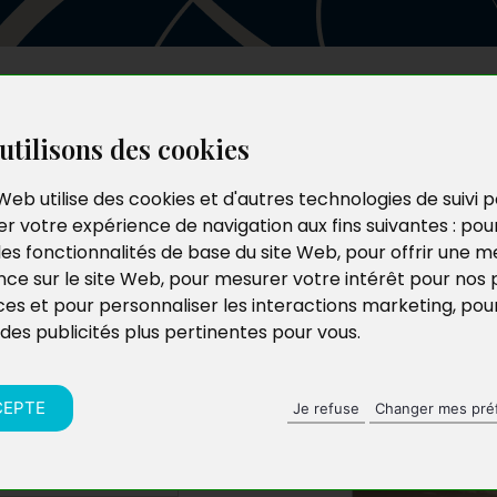
Les auteurs
Le catalogue
Le blog
utilisons des cookies
Web utilise des cookies et d'autres technologies de suivi 
r votre expérience de navigation aux fins suivantes :
pou
 de Les
les fonctionnalités de base du site Web
,
pour offrir une me
nce sur le site Web
,
pour mesurer votre intérêt pour nos 
ces et pour personnaliser les interactions marketing
,
pou
 des publicités plus pertinentes pour vous
.
CEPTE
Je refuse
Changer mes pré