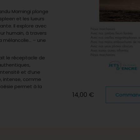
landu Mamingi plonge
pleen et les lueurs
ante. Il explore avec
ur humain, à travers
 la mélancolie… – une
ait le réceptacle de
authentiques,
intensité et d’une
ane, intense, comme
 poésie permet à la
14,00 €
Commander