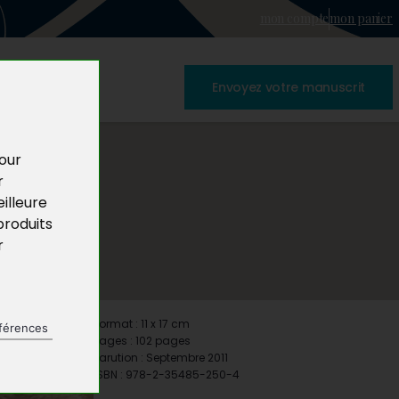
mon compte
mon panier
Envoyez votre manuscrit
pour
r
illeure
produits
r
Format : 11 x 17 cm
férences
Pages : 102 pages
Parution : Septembre 2011
ISBN : 978-2-35485-250-4