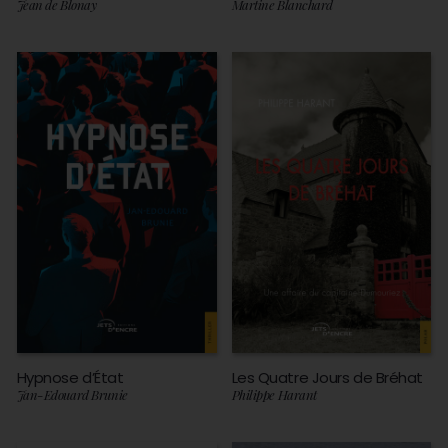
Jean de Blonay
Martine Blanchard
Hypnose d’État
Les Quatre Jours de Bréhat
Jan-Edouard Brunie
Philippe Harant