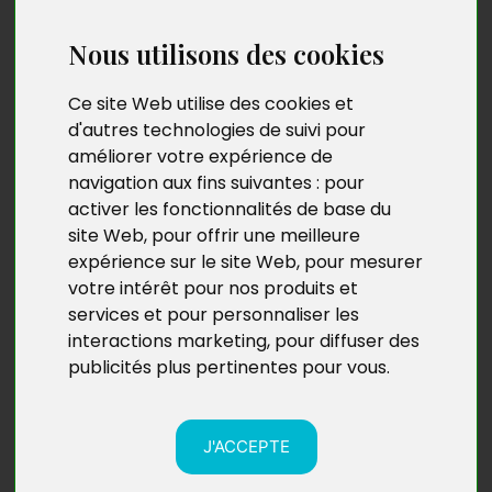
Nous utilisons des cookies
Ce site Web utilise des cookies et
d'autres technologies de suivi pour
améliorer votre expérience de
navigation aux fins suivantes :
pour
activer les fonctionnalités de base du
site Web
,
pour offrir une meilleure
expérience sur le site Web
,
pour mesurer
votre intérêt pour nos produits et
services et pour personnaliser les
interactions marketing
,
pour diffuser des
publicités plus pertinentes pour vous
.
Adyayéno, si on ne le voit
Amour corrosif
pas
Roger Bucher
François Mavilos
J'ACCEPTE