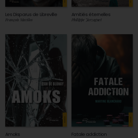
Les Disparus de Libreville
Amitiés éternelles
François Mavilos
Philippe Jarzaguet
Amoks
Fatale addiction