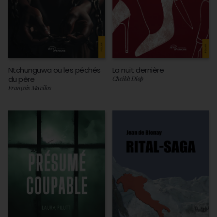
Ntchunguwa ou les péchés
La nuit dernière
du père
Cheikh Diop
François Mavilos