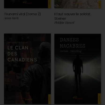
Tsunami viral (tome 2)
Il faut sauver le soldat
Adam Stark
Steiner
Philippe Harant