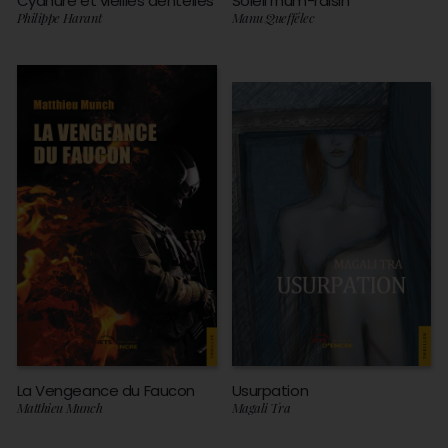
Cyanure et vieilles dentelles
Soleil rhum-raisin
Philippe Harant
Manu Queffélec
La Vengeance du Faucon
Usurpation
Matthieu Munch
Magali Tra