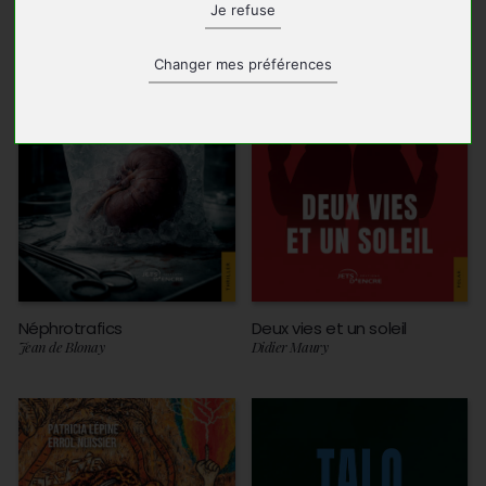
Je refuse
Changer mes préférences
Néphrotrafics
Deux vies et un soleil
Jean de Blonay
Didier Maury