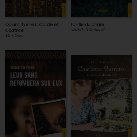
Opium. Tome I : Corde et
La Fille du phare
cicatrice
Marielle Belardinelli
Marc Zosso