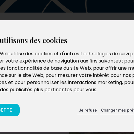
Les auteurs
Le catalogue
Le blog
utilisons des cookies
Web utilise des cookies et d'autres technologies de suivi 
r votre expérience de navigation aux fins suivantes :
pou
ence du
les fonctionnalités de base du site Web
,
pour offrir une me
nce sur le site Web
,
pour mesurer votre intérêt pour nos 
ces et pour personnaliser les interactions marketing
,
pou
 des publicités plus pertinentes pour vous
.
CEPTE
Je refuse
Changer mes pré