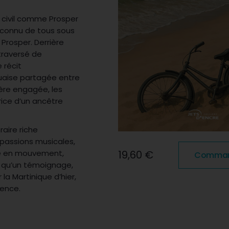
at civil comme Prosper
e connu de tous sous
 Prosper. Derrière
 traversé de
 récit
uaise partagée entre
ère engagée, les
rice d’un ancêtre
raire riche
, passions musicales,
ie en mouvement,
19,60 €
Commande
us qu’un témoignage,
la Martinique d’hier,
gence.