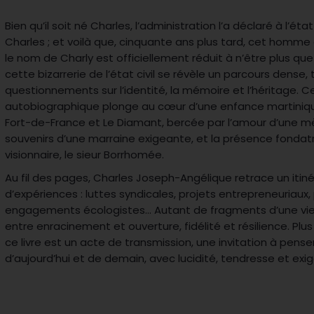
Bien qu’il soit né Charles, l’administration l’a déclaré à l’ét
Charles ; et voilà que, cinquante ans plus tard, cet homm
le nom de Charly est officiellement réduit à n’être plus que
cette bizarrerie de l’état civil se révèle un parcours dense,
questionnements sur l’identité, la mémoire et l’héritage. Ce
autobiographique plonge au cœur d’une enfance martiniq
Fort-de-France et Le Diamant, bercée par l’amour d’une m
souvenirs d’une marraine exigeante, et la présence fondat
visionnaire, le sieur Borrhomée.
Au fil des pages, Charles Joseph-Angélique retrace un itiné
d’expériences : luttes syndicales, projets entrepreneuriaux
engagements écologistes… Autant de fragments d’une v
entre enracinement et ouverture, fidélité et résilience. Pl
ce livre est un acte de transmission, une invitation à penser 
d’aujourd’hui et de demain, avec lucidité, tendresse et exi