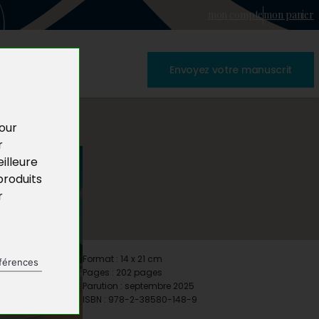
mon compte
mon panier
Envoyez votre manuscrit
pour
r
illeure
produits
r
Format : 14 x 21 cm
férences
Pages : 202 pages
Parution : septembre 2025
ISBN : 978-2-38580-148-9