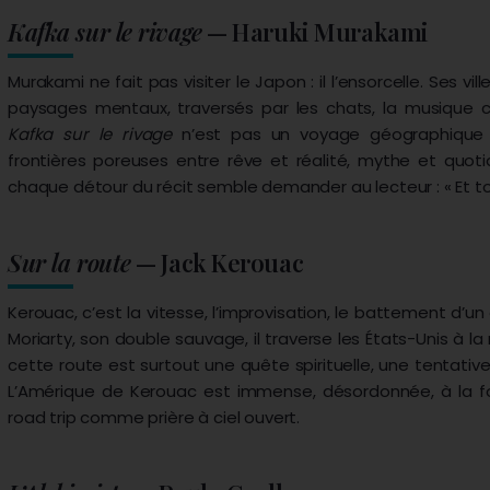
Kafka sur le rivage
— Haruki Murakami
Murakami ne fait pas visiter le Japon : il l’ensorcelle. Ses vi
paysages mentaux, traversés par les chats, la musique 
Kafka sur le rivage
n’est pas un voyage géographique m
frontières poreuses entre rêve et réalité, mythe et quotid
chaque détour du récit semble demander au lecteur : « Et toi,
Sur la route
— Jack Kerouac
Kerouac, c’est la vitesse, l’improvisation, le battement d’u
Moriarty, son double sauvage, il traverse les États-Unis à la
cette route est surtout une quête spirituelle, une tentati
L’Amérique de Kerouac est immense, désordonnée, à la f
road trip comme prière à ciel ouvert.