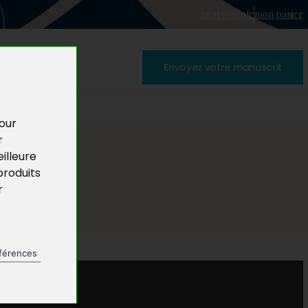
mon compte
mon panier
Envoyez votre manuscrit
pour
r
illeure
produits
r
férences