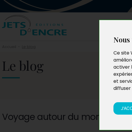
Nous 
Accueil
-
Le blog
Ce site 
Le blog
améliore
activer 
expérie
et servi
diffuser
J'AC
Voyage autour du monde en 