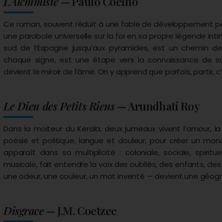
L’Alchimiste
— Paulo Coelho
Ce roman, souvent réduit à une fable de développement pers
une parabole universelle sur la foi en sa propre légende in
sud de l’Espagne jusqu’aux pyramides, est un chemin de
chaque signe, est une étape vers la connaissance de soi
devient le miroir de l’âme. On y apprend que parfois, partir, c’
Le Dieu des Petits Riens
— Arundhati Roy
Dans la moiteur du Kerala, deux jumeaux vivent l’amour, la
poésie et politique, langue et douleur, pour créer un mond
apparaît dans sa multiplicité : coloniale, sociale, spiritu
musicale, fait entendre la voix des oubliés, des enfants, 
une odeur, une couleur, un mot inventé — devient une géogr
Disgrace
— J.M. Coetzee