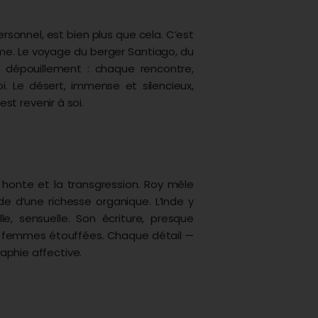
onnel, est bien plus que cela. C’est
time. Le voyage du berger Santiago, du
 dépouillement : chaque rencontre,
. Le désert, immense et silencieux,
est revenir à soi.
 honte et la transgression. Roy mêle
e d’une richesse organique. L’Inde y
elle, sensuelle. Son écriture, presque
des femmes étouffées. Chaque détail —
aphie affective.