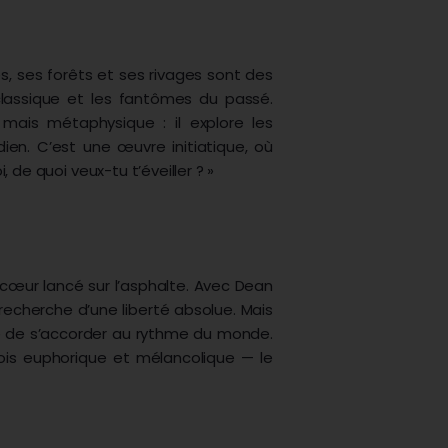
lles, ses forêts et ses rivages sont des
classique et les fantômes du passé.
ais métaphysique : il explore les
ien. C’est une œuvre initiatique, où
 de quoi veux-tu t’éveiller ? »
n cœur lancé sur l’asphalte. Avec Dean
 recherche d’une liberté absolue. Mais
ve de s’accorder au rythme du monde.
ois euphorique et mélancolique — le