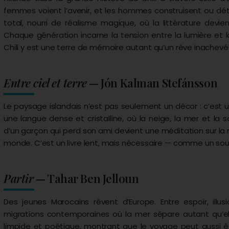
femmes voient l’avenir, et les hommes construisent ou dé
total, nourri de réalisme magique, où la littérature devie
Chaque génération incarne la tension entre la lumière et la
Chili y est une terre de mémoire autant qu’un rêve inachevé
Entre ciel et terre
— Jón Kalman Stefánsson
Le paysage islandais n’est pas seulement un décor : c’est 
une langue dense et cristalline, où la neige, la mer et la so
d’un garçon qui perd son ami devient une méditation sur la m
monde. C’est un livre lent, mais nécessaire — comme un souf
Partir
— Tahar Ben Jelloun
Des jeunes Marocains rêvent d’Europe. Entre espoir, illusi
migrations contemporaines où la mer sépare autant qu’elle
limpide et poétique, montrant que le voyage peut aussi êt