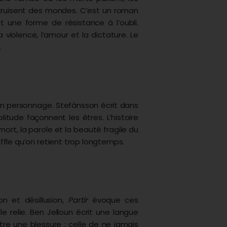
truisent des mondes. C’est un roman
nt une forme de résistance à l’oubli.
 violence, l’amour et la dictature. Le
.
un personnage. Stefánsson écrit dans
litude façonnent les êtres. L’histoire
ort, la parole et la beauté fragile du
fle qu’on retient trop longtemps.
on et désillusion,
Partir
évoque ces
 relie. Ben Jelloun écrit une langue
re une blessure : celle de ne jamais