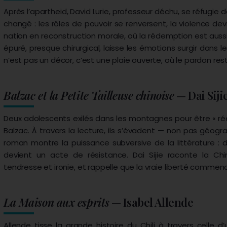
Après l’apartheid, David Lurie, professeur déchu, se réfugie da
changé : les rôles de pouvoir se renversent, la violence de
nation en reconstruction morale, où la rédemption est aussi
épuré, presque chirurgical, laisse les émotions surgir dans l
n’est pas un décor, c’est une plaie ouverte, où le pardon rest
Balzac et la Petite Tailleuse chinoise
— Dai Siji
Deux adolescents exilés dans les montagnes pour être « r
Balzac. À travers la lecture, ils s’évadent — non pas géogr
roman montre la puissance subversive de la littérature : d
devient un acte de résistance. Dai Sijie raconte la Chi
tendresse et ironie, et rappelle que la vraie liberté commenc
La Maison aux esprits
— Isabel Allende
Allende tisse la grande histoire du Chili à travers celle d