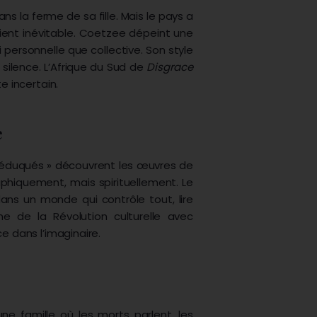
ns la ferme de sa fille. Mais le pays a
vient inévitable. Coetzee dépeint une
 personnelle que collective. Son style
e silence. L’Afrique du Sud de
Disgrace
e incertain.
e
ééduqués » découvrent les œuvres de
aphiquement, mais spirituellement. Le
ans un monde qui contrôle tout, lire
ne de la Révolution culturelle avec
e dans l’imaginaire.
’une famille où les morts parlent, les