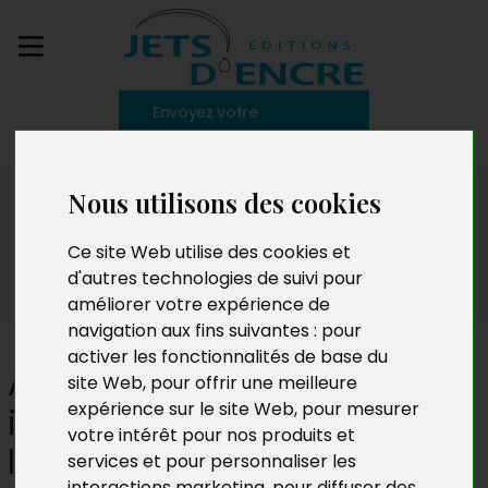
Envoyez votre
manuscrit
Le blog
Nous utilisons des cookies
Ce site Web utilise des cookies et
d'autres technologies de suivi pour
améliorer votre expérience de
navigation aux fins suivantes :
pour
activer les fonctionnalités de base du
Annie Ernaux, la mémoire
site Web
,
pour offrir une meilleure
expérience sur le site Web
,
pour mesurer
intime au cœur de la
votre intérêt pour nos produits et
littérature
services et pour personnaliser les
interactions marketing
,
pour diffuser des