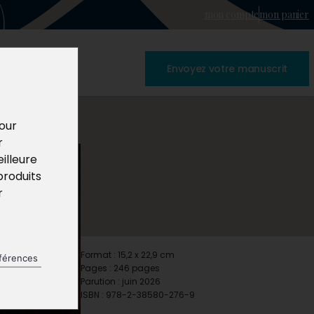
mon compte
mon panier
Envoyez votre manuscrit
pour
r
illeure
produits
r
Format : 15,2 x 22,9 cm
férences
Pages : 246 pages
Parution : juin 2026
ISBN : 978-2-38580-276-9