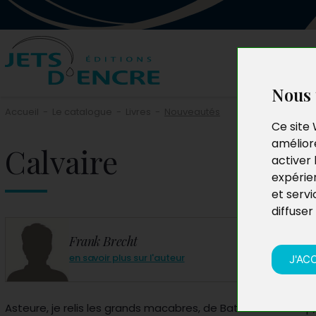
Nous 
Accueil
-
Le catalogue
-
Livres
-
Nouveautés
Ce site 
améliore
Calvaire
activer 
expérie
et servi
diffuser
Frank Brecht
en savoir plus sur l'auteur
J'AC
Asteure, je relis les grands macabres, de Bataille à Wittkop