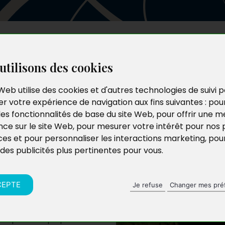
Les auteurs
Le catalogue
Le blog
utilisons des cookies
Web utilise des cookies et d'autres technologies de suivi 
r votre expérience de navigation aux fins suivantes :
pou
les fonctionnalités de base du site Web
,
pour offrir une me
nce sur le site Web
,
pour mesurer votre intérêt pour nos 
ces et pour personnaliser les interactions marketing
,
pou
 des publicités plus pertinentes pour vous
.
CEPTE
Je refuse
Changer mes pré
, et puis mes propres