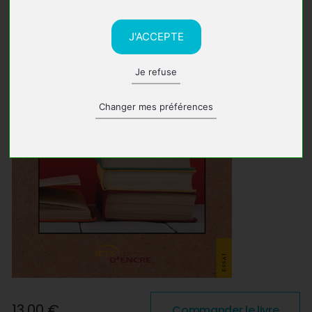
J'ACCEPTE
Je refuse
Changer mes préférences
13,00 €
Commander le livre