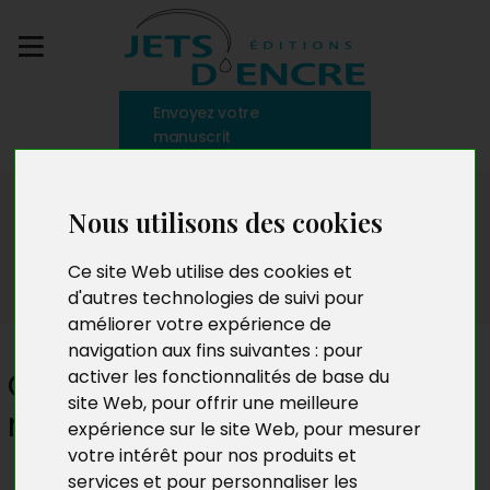
Envoyez votre
manuscrit
Le blog
Nous utilisons des cookies
Ce site Web utilise des cookies et
d'autres technologies de suivi pour
améliorer votre expérience de
navigation aux fins suivantes :
pour
Comment structurer un
activer les fonctionnalités de base du
site Web
,
pour offrir une meilleure
roman : début, milieu et fin
expérience sur le site Web
,
pour mesurer
votre intérêt pour nos produits et
services et pour personnaliser les