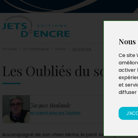
Nous 
Accueil
-
Le catalogue
-
Livres
-
Jeunesse
Ce site 
améliore
Les Oubliés du sous-s
activer 
expérie
et servi
diffuser
Jacques Baulande
en savoir plus sur l'auteur
J'AC
Accompagné de son chien Micha, le petit Axel explore la c