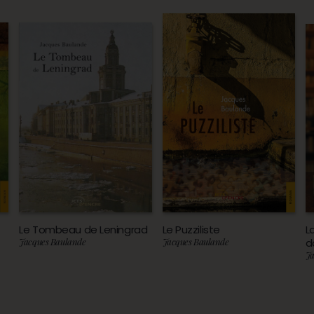
Le Tombeau de Leningrad
Le Puzziliste
L
Jacques Baulande
Jacques Baulande
d
Ja