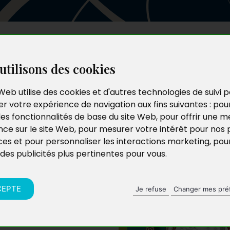
Les auteurs
Le catalogue
Le blog
utilisons des cookies
Web utilise des cookies et d'autres technologies de suivi 
r votre expérience de navigation aux fins suivantes :
pou
ol
les fonctionnalités de base du site Web
,
pour offrir une me
nce sur le site Web
,
pour mesurer votre intérêt pour nos 
ces et pour personnaliser les interactions marketing
,
pou
 des publicités plus pertinentes pour vous
.
CEPTE
Je refuse
Changer mes pré
ave de sa maison. Du