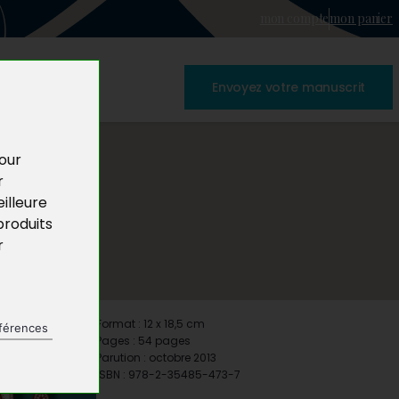
mon compte
mon panier
Envoyez votre manuscrit
pour
r
illeure
produits
r
Format : 12 x 18,5 cm
férences
Pages : 54 pages
Parution : octobre 2013
ISBN : 978-2-35485-473-7